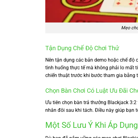
Mẹo chơi
Tận Dụng Chế Độ Chơi Thử
Nên tận dụng các bản demo hoặc chế độ chơ
tình huống thực tế mà không phải lo mất ti
chiến thuật trước khi bước tham gia bằng t
Chọn Bàn Chơi Có Luật Ưu Đãi Ch
Ưu tiên chọn bàn trả thưởng Blackjack 3:2 
nhân đôi sau khi tách. Điều này giúp bạn t
Một Số Lưu Ý Khi Áp Dụng