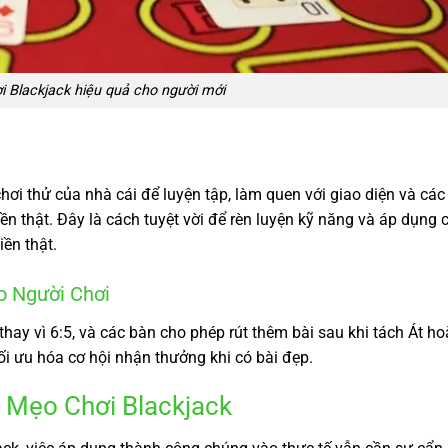
 Blackjack hiệu quả cho người mới
i thử của nhà cái để luyện tập, làm quen với giao diện và các
ền thật. Đây là cách tuyệt vời để rèn luyện kỹ năng và áp dụng 
iền thật.
o Người Chơi
thay vì 6:5, và các bàn cho phép rút thêm bài sau khi tách Át ho
ối ưu hóa cơ hội nhận thưởng khi có bài đẹp.
 Mẹo Chơi Blackjack