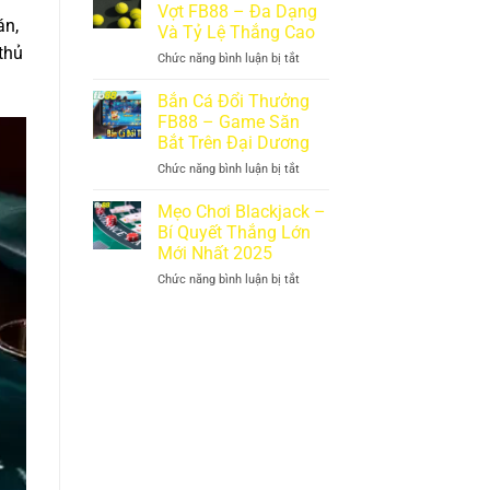
FB88
Mí
Vợt FB88 – Đa Dạng
–
án,
Kinh
Và Tỷ Lệ Thắng Cao
Cá
Nghiệm
thủ
Chức năng bình luận bị tắt
ở
Cược
Thắng
Kèo
Thể
Lớn
Cá
Thao
Bắn Cá Đổi Thưởng
Cược
Điện
FB88 – Game Săn
Quần
Tử
Bắt Trên Đại Dương
Vợt
Hấp
Chức năng bình luận bị tắt
ở
FB88
Dẫn
Bắn
–
Uy
Cá
Đa
Mẹo Chơi Blackjack –
Tín
Đổi
Dạng
Bí Quyết Thắng Lớn
Thưởng
Và
Mới Nhất 2025
FB88
Tỷ
Chức năng bình luận bị tắt
ở
–
Lệ
Mẹo
Game
Thắng
Chơi
Săn
Cao
Blackjack
Bắt
–
Trên
Bí
Đại
Quyết
Dương
Thắng
Lớn
Mới
Nhất
2025