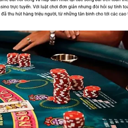
sino trực tuyến. Với luật chơi đơn giản nhưng đòi hỏi sự tính to
 đã thu hút hàng triệu người, từ những tân binh cho tới các cao 