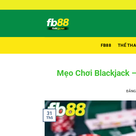
Bỏ
qua
nội
dung
FB88
THỂ TH
Mẹo Chơi Blackjack 
ĐĂNG
31
Th5