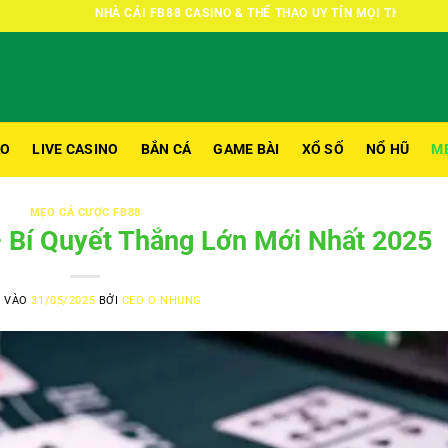
NHÀ CÁI FB88 CASINO & THỂ THAO UY TÍN MỌI THỜI ĐẠI
AO
LIVE CASINO
BẮN CÁ
GAME BÀI
XỔ SỐ
NỔ HŨ
M
MẸO CÁ CƯỢC FB88
– Bí Quyết Thắng Lớn Mới Nhất 2025
 VÀO
31/05/2025
BỞI
CEO O NHUNG