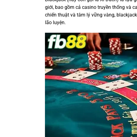
giới, bao gồm cả casino truyền thống và ca
chiến thuật và tâm lý vững vàng, blackjack
lão luyện.