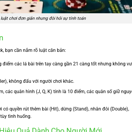
luật chơi đơn giản nhưng đòi hỏi sự tính toán
n
k, bạn cần nắm rõ luật căn bản:
g điểm các lá bài trên tay càng gần 21 càng tốt nhưng không vư
ler), không đấu với người chơi khác.
ểm, các quân hình (J, Q, K) tính là 10 điểm, các quân số giữ ngu
ơi có quyền rút thêm bài (Hit), dừng (Stand), nhân đôi (Double),
 tùy tình huống.
 Hiệu Quả Dành Cho Người Mới