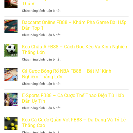
Thú Vị
Chức năng bình luận bị tắt
ở
Nổ
Hũ
Baccarat Online FB88 – Khám Phá Game Bài Hấp
Xèng
Dẫn Top 1
FB88
Chức năng bình luận bị tắt
ở
–
Baccarat
Trò
Online
Kèo Châu Á FB88 – Cách Đọc Kèo Và Kinh Nghiệm
Chơi
FB88
Đổi
Thắng Lớn
–
Thưởng
Chức năng bình luận bị tắt
ở
Khám
An
Kèo
Phá
Toàn,
Châu
Cá Cược Bóng Rổ NBA FB88 – Bật Mí Kinh
Game
Thú
Á
Bài
Nghiệm Thắng Lớn
Vị
FB88
Hấp
Chức năng bình luận bị tắt
ở
–
Dẫn
Cá
Cách
Top
Cược
E-Sports FB88 – Cá Cược Thể Thao Điện Tử Hấp
Đọc
1
Bóng
Kèo
Dẫn Uy Tín
Rổ
Và
Chức năng bình luận bị tắt
ở
NBA
Kinh
E-
FB88
Nghiệm
Sports
Kèo Cá Cược Quần Vợt FB88 – Đa Dạng Và Tỷ Lệ
–
Thắng
FB88
Bật
Thắng Cao
Lớn
–
Mí
Chức năng bình luận bị tắt
ở