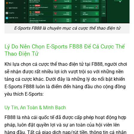
E-Sports FB88 là chuyên mục cá cược thể thao điện tử
Lý Do Nên Chọn E-Sports FB88 Để Cá Cược Thể
Thao Điện Tử
Khi lựa chọn cá cược thể thao điện tử tại FB88, người chơi
sẽ nhận được rất nhiều lợi ích vượt trội so với những nền
tảng cá cược khác. Dưới đây là những lý do nổi bật khiến
E-Sports FB88 luôn là điểm đến hàng đầu cho cộng đồng
yêu thích E-Sports:
Uy Tín, An Toàn & Minh Bạch
FB88 là nhà cái quốc tế đã được cấp phép hoạt động hợp
pháp, luôn đặt quyền lợi và sự an toàn của hội viên lên
hàng đầu. Tất cả giao dịch nạp/rút tiền, thông tin cá nhân