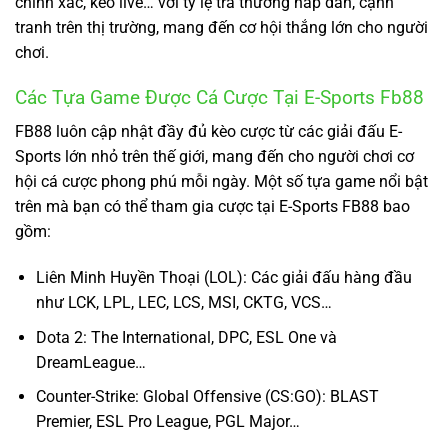
chính xác, kèo live… với tỷ lệ trả thưởng hấp dẫn, cạnh
tranh trên thị trường, mang đến cơ hội thắng lớn cho người
chơi.
Các Tựa Game Được Cá Cược Tại E-Sports Fb88
FB88 luôn cập nhật đầy đủ kèo cược từ các giải đấu E-
Sports lớn nhỏ trên thế giới, mang đến cho người chơi cơ
hội cá cược phong phú mỗi ngày. Một số tựa game nổi bật
trên mà bạn có thể tham gia cược tại E-Sports FB88 bao
gồm:
Liên Minh Huyền Thoại (LOL): Các giải đấu hàng đầu
như LCK, LPL, LEC, LCS, MSI, CKTG, VCS…
Dota 2: The International, DPC, ESL One và
DreamLeague…
Counter-Strike: Global Offensive (CS:GO): BLAST
Premier, ESL Pro League, PGL Major…