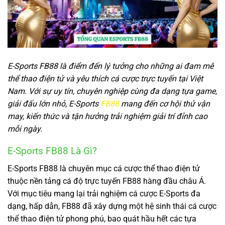
E-Sports FB88
là điểm đến lý tưởng cho những ai đam mê
thể thao điện tử và yêu thích cá cược trực tuyến tại Việt
Nam. Với sự uy tín, chuyên nghiệp cùng đa dạng tựa game,
giải đấu lớn nhỏ, E-Sports
FB88
mang đến cơ hội thử vận
may, kiến thức và tận hưởng trải nghiệm giải trí đỉnh cao
mỗi ngày.
E-Sports FB88 Là Gì?
E-Sports FB88 là chuyên mục cá cược thể thao điện tử
thuộc nền tảng cá độ trực tuyến FB88 hàng đầu châu Á.
Với mục tiêu mang lại trải nghiệm cá cược E-Sports đa
dạng, hấp dẫn, FB88 đã xây dựng một hệ sinh thái cá cược
thể thao điện tử phong phú, bao quát hầu hết các tựa