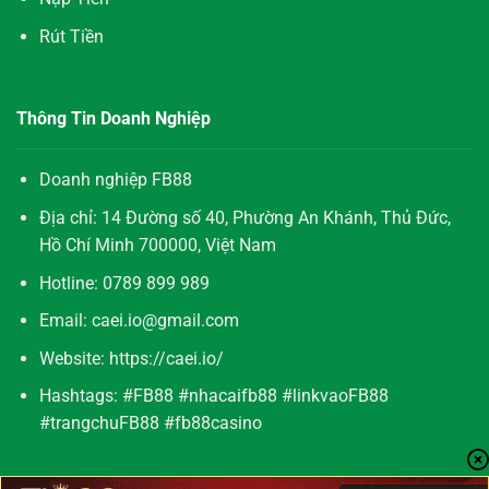
Rút Tiền
Thông Tin Doanh Nghiệp
Doanh nghiệp
FB88
Địa chỉ: 14 Đường số 40, Phường An Khánh, Thủ Đức,
Hồ Chí Minh 700000, Việt Nam
Hotline: 0789 899 989
Email:
caei.io@gmail.com
Website:
https://caei.io/
Hashtags: #FB88 #nhacaifb88 #linkvaoFB88
#trangchuFB88 #fb88casino