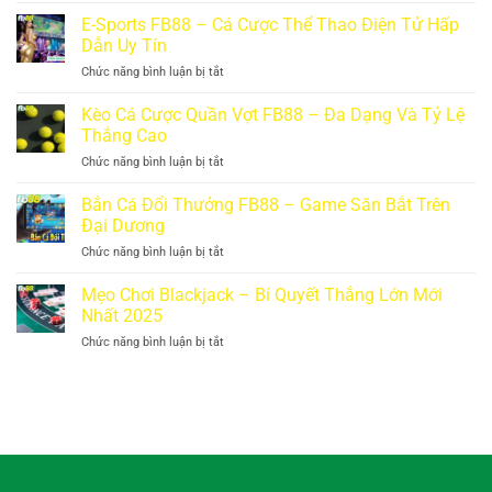
Cá
Cách
Top
Cược
E-Sports FB88 – Cá Cược Thể Thao Điện Tử Hấp
Đọc
1
Bóng
Kèo
Dẫn Uy Tín
Rổ
Và
Chức năng bình luận bị tắt
ở
NBA
Kinh
E-
FB88
Nghiệm
Sports
Kèo Cá Cược Quần Vợt FB88 – Đa Dạng Và Tỷ Lệ
–
Thắng
FB88
Bật
Thắng Cao
Lớn
–
Mí
Chức năng bình luận bị tắt
ở
Cá
Kinh
Kèo
Cược
Nghiệm
Cá
Bắn Cá Đổi Thưởng FB88 – Game Săn Bắt Trên
Thể
Thắng
Cược
Thao
Đại Dương
Lớn
Quần
Điện
Chức năng bình luận bị tắt
ở
Vợt
Tử
Bắn
FB88
Hấp
Cá
Mẹo Chơi Blackjack – Bí Quyết Thắng Lớn Mới
–
Dẫn
Đổi
Đa
Nhất 2025
Uy
Thưởng
Dạng
Tín
Chức năng bình luận bị tắt
ở
FB88
Và
Mẹo
–
Tỷ
Chơi
Game
Lệ
Blackjack
Săn
Thắng
–
Bắt
Cao
Bí
Trên
Quyết
Đại
Thắng
Dương
Lớn