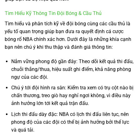
Tìm Hiểu Kỹ Thông Tin Đội Bóng & Cầu Thủ
Tìm hiểu và phân tích kỹ về đội bóng cùng các cầu thủ là
yếu tố quan trọng giúp bạn đưa ra quyết định cá cược
bóng rổ NBA chính xác hơn. Dưới đây là những khía cạnh
bạn nên chú ý khi thu thập và đánh giá thông tin:
Nắm vững phong độ gần đây: Theo dõi kết quả thi đấu,
chuỗi thắng/thua, hiệu suất ghi điểm, khả năng phòng
ngự của các đội.
Chú ý tới đội hình ra sân: Kiểm tra xem có trụ cột nào bị
chấn thương, treo giò hay nghỉ ngơi không, vì điều này
ảnh hưởng lớn tới kết quả trận đấu.
Lịch thi đấu dày đặc: NBA có lịch thi đấu liên tục, nên
phong độ của các đội có thể bị ảnh hưởng bởi thể lực
và quá tải.