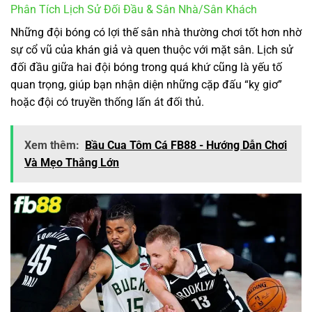
Phân Tích Lịch Sử Đối Đầu & Sân Nhà/Sân Khách
Những đội bóng có lợi thế sân nhà thường chơi tốt hơn nhờ
sự cổ vũ của khán giả và quen thuộc với mặt sân. Lịch sử
đối đầu giữa hai đội bóng trong quá khứ cũng là yếu tố
quan trọng, giúp bạn nhận diện những cặp đấu “kỵ giơ”
hoặc đội có truyền thống lấn át đối thủ.
Xem thêm:
Bầu Cua Tôm Cá FB88 - Hướng Dẫn Chơi
Và Mẹo Thắng Lớn