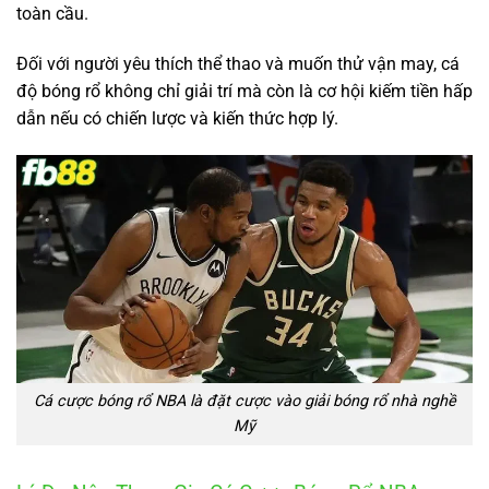
toàn cầu.
Đối với người yêu thích thể thao và muốn thử vận may, cá
độ bóng rổ không chỉ giải trí mà còn là cơ hội kiếm tiền hấp
dẫn nếu có chiến lược và kiến thức hợp lý.
Cá cược bóng rổ NBA là đặt cược vào giải bóng rổ nhà nghề
Mỹ