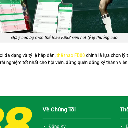
Gợi ý các bộ môn thể thao FB88 siêu hot tỷ lệ thưởng cao
i đa dạng và tỷ lệ hấp dẫn,
thể thao FB88
chính là lựa chọn lý
i trải nghiệm tốt nhất cho hội viên, đừng quên đăng ký thành v
Về Chúng Tôi
Th
Đăng Ký