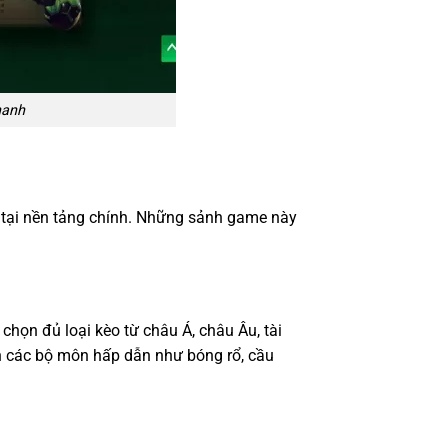
hanh
y tại nền tảng chính. Những sảnh game này
 chọn đủ loại kèo từ châu Á, châu Âu, tài
họn các bộ môn hấp dẫn như bóng rổ, cầu