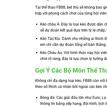
Tại
thể thao FB88
, bet thủ sẽ không bao g
hợp với phong cách chơi của từng hội viên
Kèo châu Á: Đây là loại kèo được dân c
sẽ dự đoán kết quả dựa trên tỷ lệ chấp,
Kèo Tài/Xỉu: Dành cho những ai thích đơ
em chỉ cần dự đoán tổng số bàn thắng s
Kèo Châu Âu: Với hình thức này hội viên
chơi rõ ràng, đây là lựa chọn lý tưởng
Gợi Ý Các Bộ Môn Thể Th
Không chỉ đa dạng loại kèo, FB88 còn nổi
theo sở thích cá nhân bởi ngoài các kèo 
Bóng đá: Các giải đấu lớn như Euro, La 
thông tin bảng xếp hạng, đội hình, lịch 