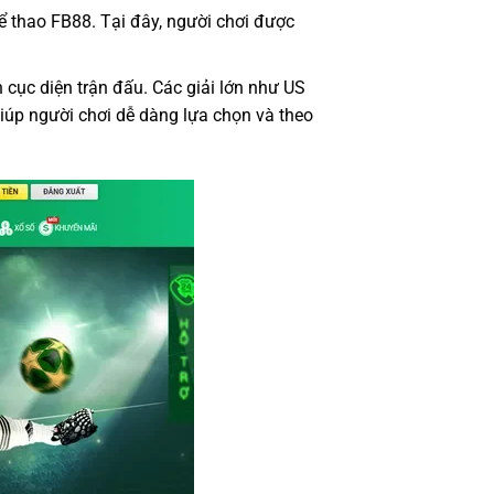
ể thao FB88.
Tại đây, người chơi được
 cục diện trận đấu. Các giải lớn như US
iúp người chơi dễ dàng lựa chọn và theo