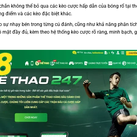
 chắn không thể bỏ qua các kèo cược hấp dẫn của bóng rổ tại
th
ổng điểm và các kèo đặc biệt khác.
o sự nhạy bén trong từng cú đánh, cũng như khả năng phân tích
 mặt đầy đủ, kèm theo hệ thống kèo cược rõ ràng, minh bạch, g