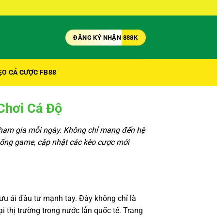
ĐĂNG KÝ NHẬN 888K
ẸO CÁ CƯỢC FB88
Chơi Cá Độ
 tham gia mỗi ngày. Không chỉ mang đến hệ
thống game, cập nhật các kèo cược mới
u ái đầu tư mạnh tay. Đây không chỉ là
i thị trường trong nước lẫn quốc tế. Trang