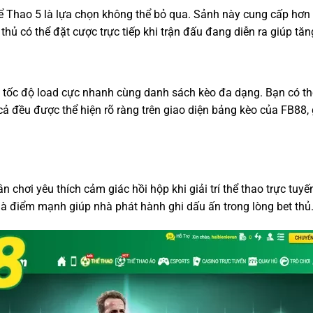
 Thao 5 là lựa chọn không thể bỏ qua. Sảnh này cung cấp hơn 1.
thủ có thể đặt cược trực tiếp khi trận đấu đang diễn ra giúp tăn
 tốc độ load cực nhanh cùng danh sách kèo đa dạng. Bạn có thể
cả đều được thể hiện rõ ràng trên giao diện bảng kèo của FB88,
chơi yêu thích cảm giác hồi hộp khi giải trí thể thao trực tuyến
là điểm mạnh giúp nhà phát hành ghi dấu ấn trong lòng bet thủ