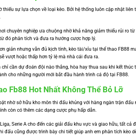
iờ thiếu sự lựa chọn về loại kèo. Bởi hệ thống luôn cập nhật liê
.
hơi chuyên nghiệp ưa chuộng nhờ khả năng giảm thiểu rủi ro từ
 từ đó phân tích và đưa ra hướng cược hợp lý.
n giản nhưng vẫn đủ kịch tính, kèo tài/xỉu tại
thể thao FB88
ma
ẽ vượt hoặc thấp hơn tỷ lệ mà nhà cái đưa ra.
 chỉ cần dự đoán đội nào thắng, hòa hay thua sau khi kết thúc t
 dành cho những người mới bắt đầu hành trình cá độ tại FB88.
ao Fb88 Hot Nhất Không Thể Bỏ Lỡ
 bật nhờ sở hữu kho môn thi đấu khủng với hàng ngàn trận đấu 
chính còn có thêm các dạng cược phụ hấp dẫn.
Liga, Serie A cho đến các giải đấu khu vực và giao hữu, tất cả 
thi đấu cũng được trình bày chi tiết giúp anh em phân tích kèo d