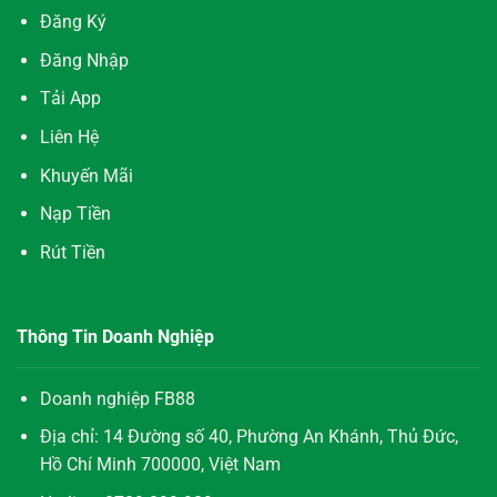
Đăng Ký
Đăng Nhập
Tải App
Liên Hệ
Khuyến Mãi
Nạp Tiền
Rút Tiền
Thông Tin Doanh Nghiệp
Doanh nghiệp
FB88
Địa chỉ: 14 Đường số 40, Phường An Khánh, Thủ Đức,
Hồ Chí Minh 700000, Việt Nam