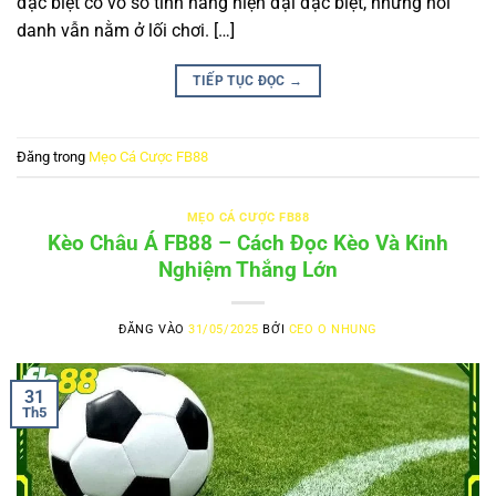
đặc biệt có vô số tính năng hiện đại đặc biệt, nhưng nổi
danh vẫn nằm ở lối chơi. […]
TIẾP TỤC ĐỌC
→
Đăng trong
Mẹo Cá Cược FB88
MẸO CÁ CƯỢC FB88
Kèo Châu Á FB88 – Cách Đọc Kèo Và Kinh
Nghiệm Thắng Lớn
ĐĂNG VÀO
31/05/2025
BỞI
CEO O NHUNG
31
Th5