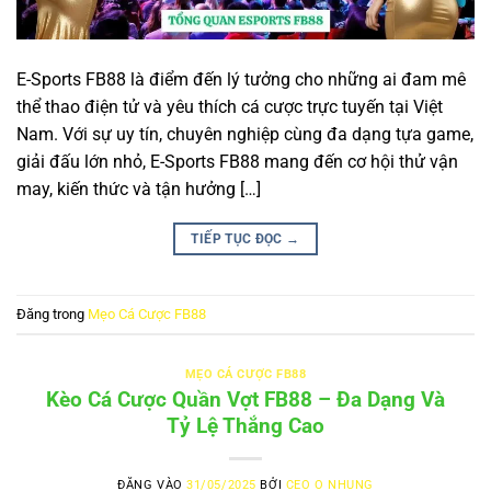
E-Sports FB88 là điểm đến lý tưởng cho những ai đam mê
thể thao điện tử và yêu thích cá cược trực tuyến tại Việt
Nam. Với sự uy tín, chuyên nghiệp cùng đa dạng tựa game,
giải đấu lớn nhỏ, E-Sports FB88 mang đến cơ hội thử vận
may, kiến thức và tận hưởng […]
TIẾP TỤC ĐỌC
→
Đăng trong
Mẹo Cá Cược FB88
MẸO CÁ CƯỢC FB88
Kèo Cá Cược Quần Vợt FB88 – Đa Dạng Và
Tỷ Lệ Thắng Cao
ĐĂNG VÀO
31/05/2025
BỞI
CEO O NHUNG