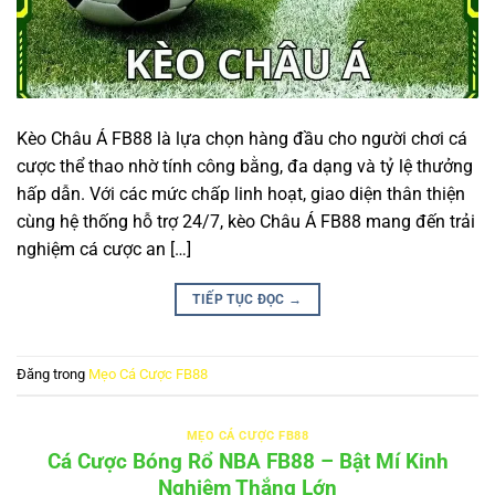
Kèo Châu Á FB88 là lựa chọn hàng đầu cho người chơi cá
cược thể thao nhờ tính công bằng, đa dạng và tỷ lệ thưởng
hấp dẫn. Với các mức chấp linh hoạt, giao diện thân thiện
cùng hệ thống hỗ trợ 24/7, kèo Châu Á FB88 mang đến trải
nghiệm cá cược an […]
TIẾP TỤC ĐỌC
→
Đăng trong
Mẹo Cá Cược FB88
MẸO CÁ CƯỢC FB88
Cá Cược Bóng Rổ NBA FB88 – Bật Mí Kinh
Nghiệm Thắng Lớn