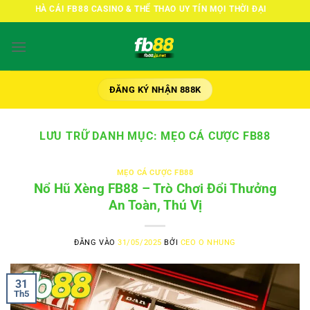
Bỏ
 CÁI FB88 CASINO & THỂ THAO UY TÍN MỌI THỜI ĐẠI
qua
nội
dung
ĐĂNG KÝ NHẬN 888K
LƯU TRỮ DANH MỤC:
MẸO CÁ CƯỢC FB88
MẸO CÁ CƯỢC FB88
Nổ Hũ Xèng FB88 – Trò Chơi Đổi Thưởng
An Toàn, Thú Vị
ĐĂNG VÀO
31/05/2025
BỞI
CEO O NHUNG
31
Th5