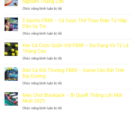
Bài
Nghiệm Thắng Lớn
Vị
FB88
Hấp
Chức năng bình luận bị tắt
ở
–
Dẫn
Cá
Cách
Top
Cược
E-Sports FB88 – Cá Cược Thể Thao Điện Tử Hấp
Đọc
1
Bóng
Kèo
Dẫn Uy Tín
Rổ
Và
Chức năng bình luận bị tắt
ở
NBA
Kinh
E-
FB88
Nghiệm
Sports
Kèo Cá Cược Quần Vợt FB88 – Đa Dạng Và Tỷ Lệ
–
Thắng
FB88
Bật
Thắng Cao
Lớn
–
Mí
Chức năng bình luận bị tắt
ở
Cá
Kinh
Kèo
Cược
Nghiệm
Cá
Bắn Cá Đổi Thưởng FB88 – Game Săn Bắt Trên
Thể
Thắng
Cược
Thao
Đại Dương
Lớn
Quần
Điện
Chức năng bình luận bị tắt
ở
Vợt
Tử
Bắn
FB88
Hấp
Cá
Mẹo Chơi Blackjack – Bí Quyết Thắng Lớn Mới
–
Dẫn
Đổi
Đa
Nhất 2025
Uy
Thưởng
Dạng
Tín
Chức năng bình luận bị tắt
ở
FB88
Và
Mẹo
–
Tỷ
Chơi
Game
Lệ
Blackjack
Săn
Thắng
–
Bắt
Cao
Bí
Trên