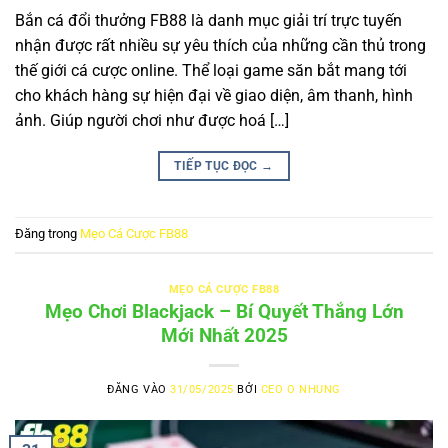
Bắn cá đổi thưởng FB88 là danh mục giải trí trực tuyến
nhận được rất nhiều sự yêu thích của những cần thủ trong
thế giới cá cược online. Thể loại game săn bắt mang tới
cho khách hàng sự hiện đại về giao diện, âm thanh, hình
ảnh. Giúp người chơi như được hoá […]
TIẾP TỤC ĐỌC
→
Đăng trong
Mẹo Cá Cược FB88
MẸO CÁ CƯỢC FB88
Mẹo Chơi Blackjack – Bí Quyết Thắng Lớn
Mới Nhất 2025
ĐĂNG VÀO
31/05/2025
BỞI
CEO O NHUNG