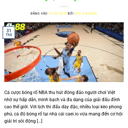
ĐĂNG VÀO
31/05/2025
BỞI
CEO O NHUNG
31
Th5
Cá cược bóng rổ NBA thu hút đông đảo người chơi Việt
nhờ sự hấp dẫn, minh bạch và đa dạng của giải đấu đỉnh
cao thế giới. Với lịch thi đấu dày đặc, nhiều loại kèo phong
phú, cá độ bóng rổ tại nhà cái caei.io vừa mang đến cơ hội
giải trí sôi động […]